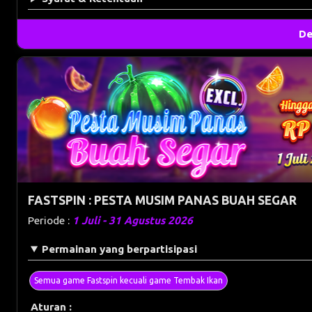
De
FASTSPIN : PESTA MUSIM PANAS BUAH SEGAR
Periode :
1 Juli - 31 Agustus 2026
Permainan yang berpartisipasi
Semua game Fastspin kecuali game Tembak Ikan
Aturan :