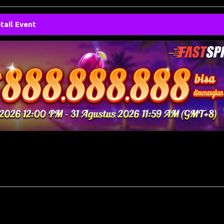
tail Event