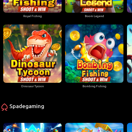
Royal Fishing
Boom Legend
Dinosaur Tycoon
Bombing Fishing
Spadegaming