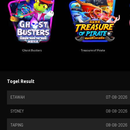
Ghost Busters
Treasure of Pirate
Togel Result
ETAWAH
07-08-2026
SYDNEY
08-08-2026
TAIPING
08-08-2026
SINGAPORE
07-08-2026