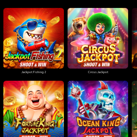
Jackpot Fishing 2
Circus Jackpot
Fortune King Jackpot
Ocean King Jackpot