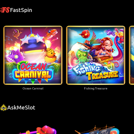
Ocean Carnival
Fishing Treasure
AskMeSlot