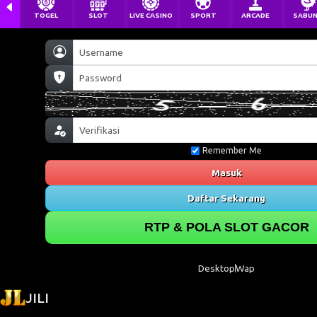
Remember Me
Masuk
Daftar Sekarang
RTP & POLA SLOT GACOR
Desktop
Wap
JILI