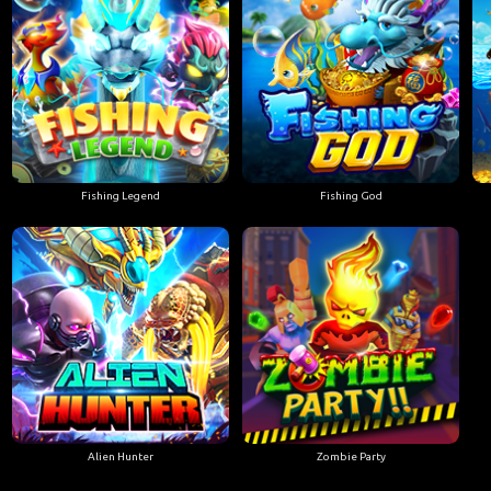
Fishing Legend
Fishing God
Alien Hunter
Zombie Party
FastSpin