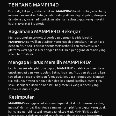
TENTANG MAMPIR4D
Di era digital yang serba cepat ini,
MAMPIR4D
berdiri sebagai lambang
inovasi dan kualitas. Sebagai salah satu platform digital paling disegani
di Indonesia, kami hadir untuk memberikan solusi digital yang inovatif
bagi masyarakat Indonesia.
Bagaimana MAMPIR4D Bekerja?
Menggabungkan teknologi terdepan dengan ide-ide kreatif,
MAMPIR4D
menyajikan platform yang mudah digunakan, namun kaya
dengan fitur. Kami terus-menerus memperbarui dan menyesuaikan
platform kami agar sesuai dengan kebutuhan pengguna di zaman yang
selalu berubah ini.
Mengapa Harus Memilih MAMPIR4D?
Lebih dari sekadar platform digital,
MAMPIR4D
adalah komitmen kami
untuk inovasi dan keunggulan. Setiap layanan, fitur, dan alat yang kami
tawarkan dirancang dengan fokus pada kepuasan pengguna. Dengan
tim dukungan yang tanggap dan dedikasi untuk kualitas, MAMPIR4D
selalu menjadi pilihan nomor satu bagi mereka yang mencari yang
terbaik di dunia digital.
Kesimpulan
MAMPIR4D
menggambarkan masa depan digital di Indonesia: cerdas,
inovatif, dan andal. Bagi Anda yang mencari platform digital yang tidak
hanya memenuhi, tetapi melampaui ekspektasi, MAMPIR4D adalah
jawabannya. Saksikan sendiri transformasi digital dengan bergabung