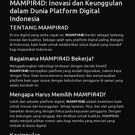
dalam Dunia Platform Digital
Indonesia
TENTANG MAMPIR4D
Di era digital yang serba cepat ini,
MAMPIR4D
berdiri sebagai lambang
inovasi dan kualitas. Sebagai salah satu platform digital paling disegani
di Indonesia, kami hadir untuk memberikan solusi digital yang inovatif
bagi masyarakat Indonesia.
Bagaimana MAMPIR4D Bekerja?
Menggabungkan teknologi terdepan dengan ide-ide kreatif,
MAMPIR4D
menyajikan platform yang mudah digunakan, namun kaya
dengan fitur. Kami terus-menerus memperbarui dan menyesuaikan
platform kami agar sesuai dengan kebutuhan pengguna di zaman yang
selalu berubah ini.
Mengapa Harus Memilih MAMPIR4D?
Lebih dari sekadar platform digital,
MAMPIR4D
adalah komitmen kami
untuk inovasi dan keunggulan. Setiap layanan, fitur, dan alat yang kami
tawarkan dirancang dengan fokus pada kepuasan pengguna. Dengan
tim dukungan yang tanggap dan dedikasi untuk kualitas, MAMPIR4D
selalu menjadi pilihan nomor satu bagi mereka yang mencari yang
terbaik di dunia digital.
Kesimpulan
MAMPIR4D
menggambarkan masa depan digital di Indonesia: cerdas,