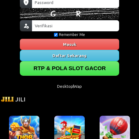
Remember Me
Masuk
Daftar Sekarang
RTP & POLA SLOT GACOR
Desktop
Wap
JILI