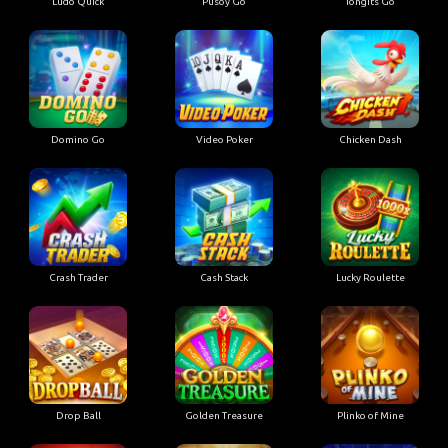
Domino Go
Video Poker
Chicken Dash
Crash Trader
Cash Stack
Lucky Roulette
Drop Ball
Golden Treasure
Plinko of Mine