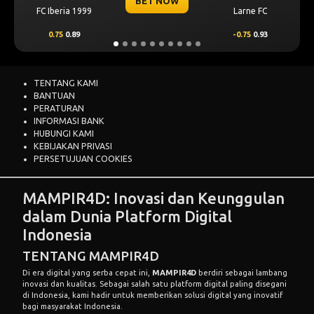
BET NOW
1999
Larne FC
Bodo Glimt
9
-0.75
0.93
0.75
0.77
TENTANG KAMI
BANTUAN
PERATURAN
INFORMASI BANK
HUBUNGI KAMI
KEBIJAKAN PRIVASI
PERSETUJUAN COOKIES
MAMPIR4D: Inovasi dan Keunggulan
dalam Dunia Platform Digital
Indonesia
TENTANG MAMPIR4D
Di era digital yang serba cepat ini,
MAMPIR4D
berdiri sebagai lambang
inovasi dan kualitas. Sebagai salah satu platform digital paling disegani
di Indonesia, kami hadir untuk memberikan solusi digital yang inovatif
bagi masyarakat Indonesia.