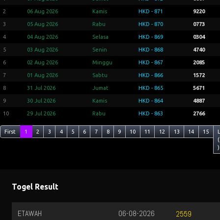
2
06 Aug 2026
Kamis
HKD - 871
9220
3
05 Aug 2026
Rabu
HKD - 870
0773
4
04 Aug 2026
Selasa
HKD - 869
0304
5
03 Aug 2026
Senin
HKD - 868
4740
6
02 Aug 2026
Minggu
HKD - 867
2085
7
01 Aug 2026
Sabtu
HKD - 866
1572
8
31 Jul 2026
Jumat
HKD - 865
5671
9
30 Jul 2026
Kamis
HKD - 864
4887
10
29 Jul 2026
Rabu
HKD - 863
2766
First
1
2
3
4
5
6
7
8
9
10
11
12
13
14
15
(
)
Togel Result
ETAWAH
06-08-2026
2559