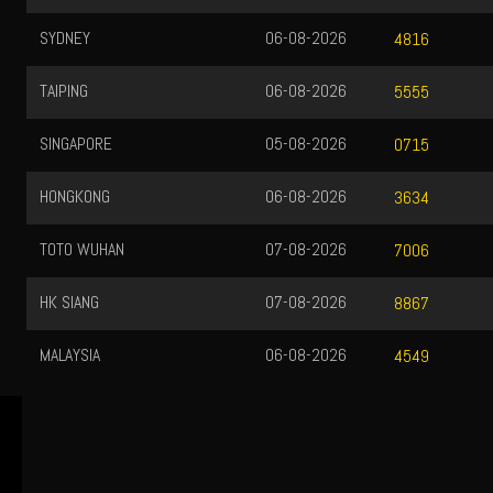
SYDNEY
06-08-2026
4816
TAIPING
06-08-2026
5555
SINGAPORE
05-08-2026
0715
HONGKONG
06-08-2026
3634
TOTO WUHAN
07-08-2026
7006
HK SIANG
07-08-2026
8867
MALAYSIA
06-08-2026
4549