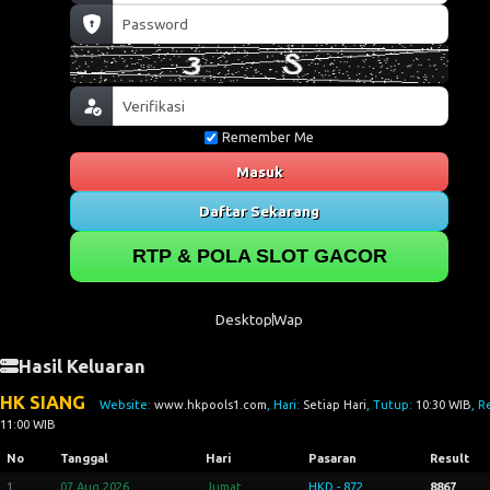
Remember Me
Masuk
Daftar Sekarang
RTP & POLA SLOT GACOR
Desktop
Wap
Hasil Keluaran
HK SIANG
Website:
www.hkpools1.com
, Hari:
Setiap Hari
, Tutup:
10:30 WIB
, R
11:00 WIB
No
Tanggal
Hari
Pasaran
Result
1
07 Aug 2026
Jumat
HKD - 872
8867