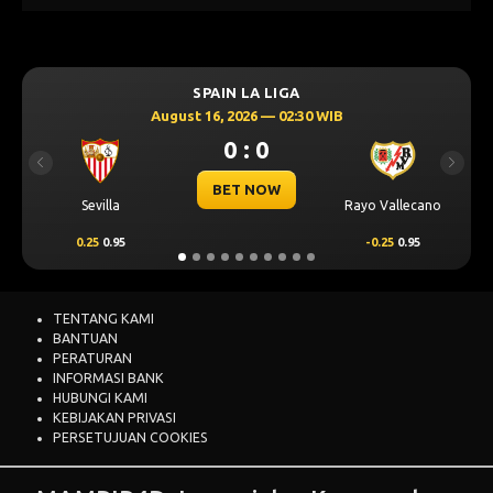
SPAIN LA LIGA
0 WIB
August 16, 2026 — 00:30 WIB
0 : 0
Previous
Next
BET NOW
Rayo Vallecano
Alaves
-0.25
0.95
0.00
0.62
TENTANG KAMI
BANTUAN
PERATURAN
INFORMASI BANK
HUBUNGI KAMI
KEBIJAKAN PRIVASI
PERSETUJUAN COOKIES